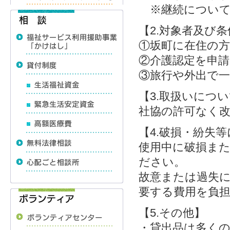
※継続について
【2.対象者及び条
①坂町に在住の
②介護認定を申請
③旅行や外出で
【3.取扱いにつ
社協の許可なく
【4.破損・紛失
使用中に破損ま
ださい。
故意または過失に
要する費用を負
【5.その他】
・貸出品は多く